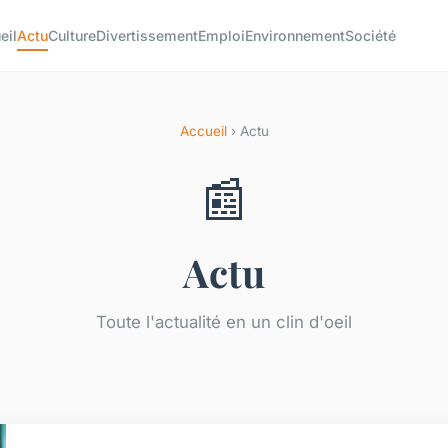
eil
Actu
Culture
Divertissement
Emploi
Environnement
Société
Accueil
› Actu
📰
Actu
Toute l'actualité en un clin d'oeil