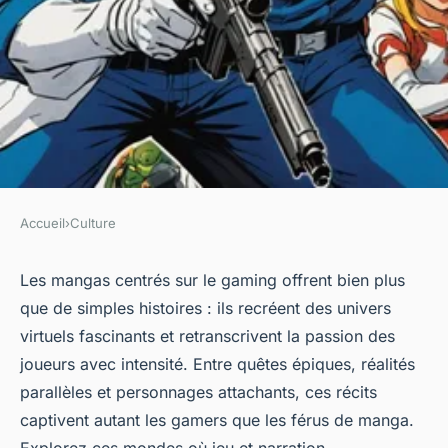
Accueil
›
Culture
CULTURE
Le monde captivant du
Les mangas centrés sur le gaming offrent bien plus
que de simples histoires : ils recréent des univers
gaming manga : à découvrir
virtuels fascinants et retranscrivent la passion des
absolument !
joueurs avec intensité. Entre quêtes épiques, réalités
parallèles et personnages attachants, ces récits
Raphaël
•
29 septembre 2025
•
4 min de lecture
captivent autant les gamers que les férus de manga.