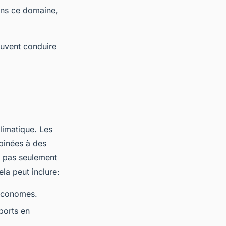
dans ce domaine,
euvent conduire
limatique. Les
mbinées à des
t pas seulement
ela peut inclure:
s économes.
sports en