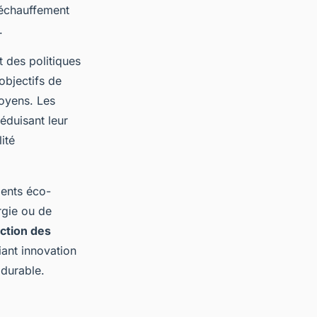
 réchauffement
.
nt des politiques
objectifs de
toyens. Les
réduisant leur
ité
ments éco-
rgie ou de
ction des
iant innovation
durable.