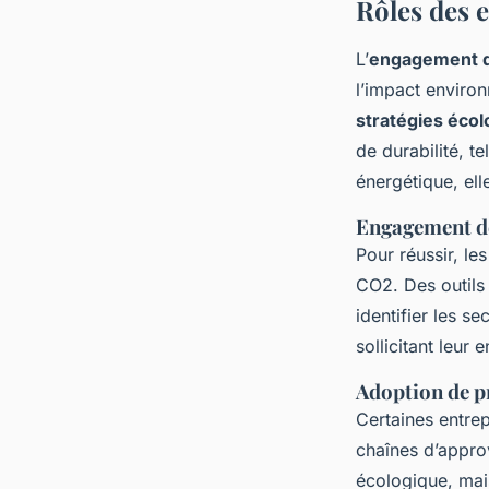
Rôles des e
L’
engagement d
l’impact environ
stratégies éco
de durabilité, te
énergétique, ell
Engagement de
Pour réussir, le
CO2. Des outils 
identifier les s
sollicitant leur
Adoption de p
Certaines entrep
chaînes d’appro
écologique, ma