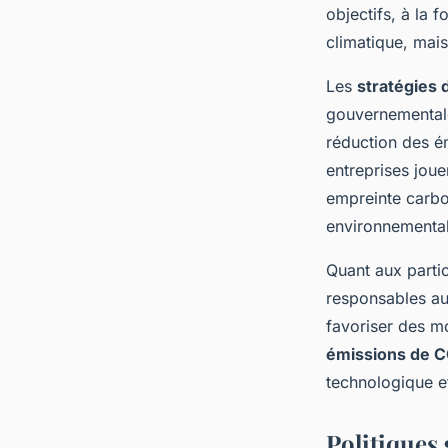
émissions de CO2
objectifs, à la 
climatique, mais
Raphaël
•
22 avril 2025
•
7 min de lecture
Les
stratégies 
gouvernementale
réduction des ém
entreprises joue
empreinte carbo
environnemental
Quant aux parti
responsables au
favoriser des m
émissions de 
technologique e
Politiques