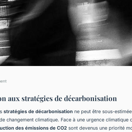
ment
sation : Stratégies
on aux stratégies de décarbonisation
es
stratégies de décarbonisation
ne peut être sous-estimée
diminuer les
 de changement climatique. Face à une urgence climatique c
uction des émissions de CO2
sont devenus une priorité m