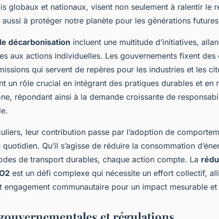
fois globaux et nationaux, visent non seulement à ralentir le
 aussi à protéger notre planète pour les générations futures
de décarbonisation
incluent une multitude d’initiatives, alla
s aux actions individuelles. Les gouvernements fixent des 
issions qui servent de repères pour les industries et les ci
nt un rôle crucial en intégrant des pratiques durables et en 
ne, répondant ainsi à la demande croissante de responsabil
e.
culiers, leur contribution passe par l’adoption de comporte
 quotidien. Qu’il s’agisse de réduire la consommation d’éne
odes de transport durables, chaque action compte. La
rédu
CO2
est un défi complexe qui nécessite un effort collectif, all
t engagement communautaire pour un impact mesurable et 
 gouvernementales et régulations