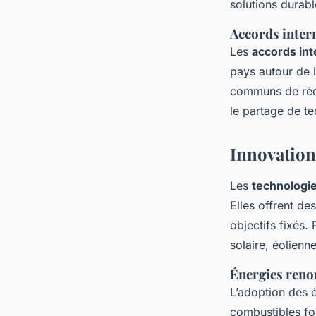
solutions durabl
Accords inter
Les
accords int
pays autour de l
communs de rédu
le partage de t
Innovation
Les
technologi
Elles offrent de
objectifs fixés. 
solaire, éolien
Énergies renou
L’adoption des 
combustibles fo