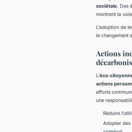
sociétale
. Des 
montrent la voie
L’adoption de t
le changement e
Actions in
décarbonis
L’
éco-citoyenn
actions person
efforts communa
une responsabilit
Réduire l’uti
Adopter des
commun.