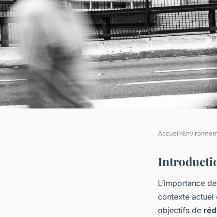
Accueil
›
Environne
ENVIRONNEMENT
Motiver la décarboni
Introducti
L’importance d
et régulations pour 
contexte actuel
objectifs de
réd