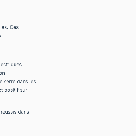
les. Ces
s
lectriques
ion
e serre dans les
 positif sur
 réussis dans