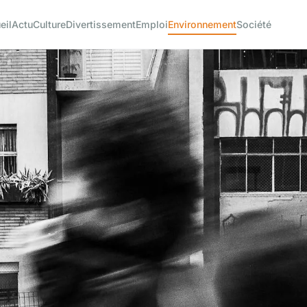
eil
Actu
Culture
Divertissement
Emploi
Environnement
Société